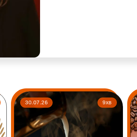
30.07.26
9хв