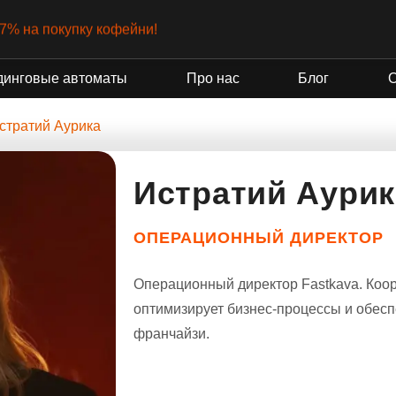
-7% на покупку кофейни!
динговые автоматы
Про нас
Блог
стратий Аурика
Истратий Аурик
ОПЕРАЦИОННЫЙ ДИРЕКТОР
Операционный директор Fastkava. Коор
оптимизирует бизнес-процессы и обесп
франчайзи.