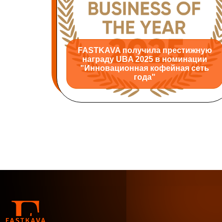
FASTKAVA получила престижную
награду UBA 2025 в номинации
"Инновационная кофейная сеть
года"