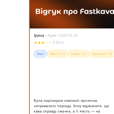
Ірина
• Львів
• 2026-01-31
★★★☆☆
3.6/5.0
Текст
Якість: 5.0
Сервіс: 3.0
Зручність: 5.0
Була партнером компанії протягом
нетривалого періоду. Хочу відзначити, що
кава справді смачна, а її якість — на