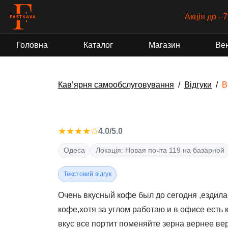
Акція до –7
Головна
Каталог
Магазин
Ве
Кавʼярня самообслуговування
Відгуки
В
★★★★✩
4.0/5.0
Одеса
Локація: Новая почта 119 на базарной
Текстовий відгук
Очень вкусный кофе был до сегодня ,ездила
кофе,хотя за углом работаю и в офисе есть
вкус все портит поменяйте зерна вернее ве