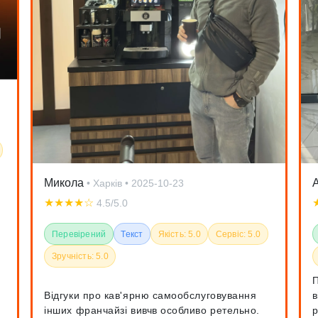
Микола
• Харків
• 2025-10-23
★★★★☆
4.5/5.0
Перевірений
Текст
Якість: 5.0
Сервіс: 5.0
Зручність: 5.0
П
Відгуки про кав'ярню самообслуговування
в
інших франчайзі вивчв особливо ретельно.
р