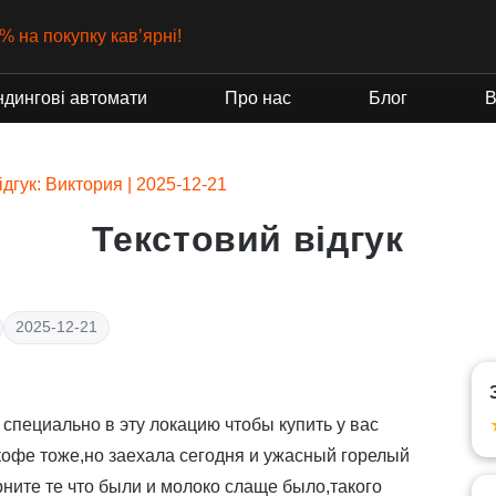
% на покупку кавʼярні!
ндингові автомати
Про нас
Блог
В
ідгук: Виктория | 2025-12-21
Текстовий відгук
2025-12-21
 специально в эту локацию чтобы купить у вас
 кофе тоже,но заехала сегодня и ужасный горелый
рните те что были и молоко слаще было,такого