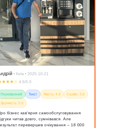
Андрій
• Київ
• 2025-10-21
★★★★☆
4.6/5.0
Перевірений
Текст
Якість: 4.0
Сервіс: 5.0
Зручність: 5.0
ро бізнес кав'ярня самообслуговування
ідгуки читав довго, сумнівався. Але
езультат перевершив очікування – 18 000