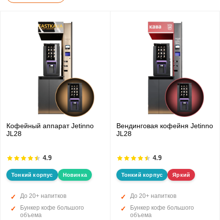
Кофейный аппарат Jetinno
Вендинговая кофейня Jetinno
JL28
JL28
4.9
4.9
Тонкий корпус
Новинка
Тонкий корпус
Яркий
До 20+ напитков
До 20+ напитков
Бункер кофе большого
Бункер кофе большого
объема
объема