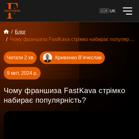
🇺🇦 UK
Блог
Чому франшиза FastKava стрімко набирає популярність?
Читати 2 хв
Кривенко Вʼячеслав
9 квіт. 2024 р.
Чому франшиза FastKava стрімко
набирає популярність?