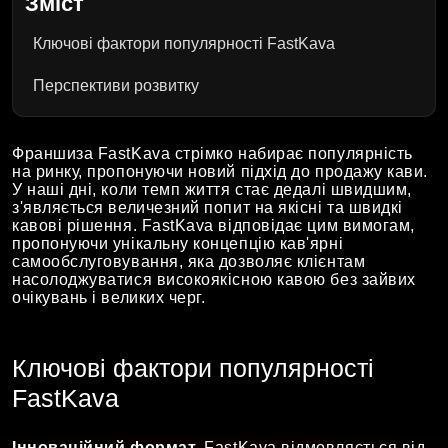
Зміст
Ключові фактори популярності FastKava
Перспективи розвитку
Франшиза FastKava стрімко набирає популярність
на ринку, пропонуючи новий підхід до продажу кави.
У наші дні, коли темп життя стає дедалі швидшим,
з'являється величезний попит на якісні та швидкі
кавові рішення. FastKava відповідає цим вимогам,
пропонуючи унікальну концепцію кав'ярні
самообслуговування, яка дозволяє клієнтам
насолоджуватися високоякісною кавою без зайвих
очікувань і великих черг.
Ключові фактори популярності
FastKava
Інноваційний формат.
FastKava відмовляється від