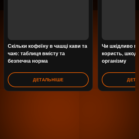
Скільки кофеїну в чашці кави та
Чи шкідливо п
чаю: таблиця вмісту та
користь, шкода
безпечна норма
організму
ДЕТАЛЬНІШЕ
ДЕТ