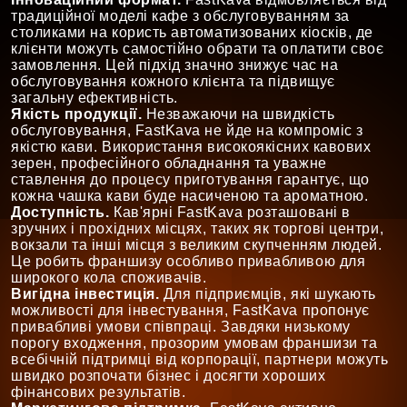
традиційної моделі кафе з обслуговуванням за
столиками на користь автоматизованих кіосків, де
клієнти можуть самостійно обрати та оплатити своє
замовлення. Цей підхід значно знижує час на
обслуговування кожного клієнта та підвищує
загальну ефективність.
Якість продукції.
Незважаючи на швидкість
обслуговування, FastKava не йде на компроміс з
якістю кави. Використання високоякісних кавових
зерен, професійного обладнання та уважне
ставлення до процесу приготування гарантує, що
кожна чашка кави буде насиченою та ароматною.
Доступність.
Кав'ярні FastKava розташовані в
зручних і прохідних місцях, таких як торгові центри,
вокзали та інші місця з великим скупченням людей.
Це робить франшизу особливо привабливою для
широкого кола споживачів.
Вигідна інвестиція.
Для підприємців, які шукають
можливості для інвестування, FastKava пропонує
привабливі умови співпраці. Завдяки низькому
порогу входження, прозорим умовам франшизи та
всебічній підтримці від корпорації, партнери можуть
швидко розпочати бізнес і досягти хороших
фінансових результатів.