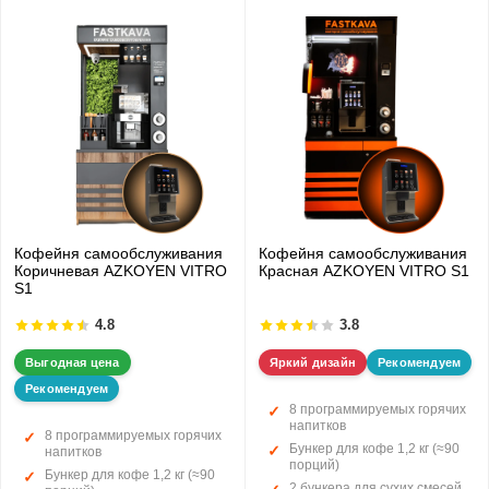
Кофейня самообслуживания
Кофейня самообслуживания
Коричневая AZKOYEN VITRO
Красная AZKOYEN VITRO S1
S1
4.8
3.8
Выгодная цена
Яркий дизайн
Рекомендуем
Рекомендуем
8 программируемых горячих
напитков
8 программируемых горячих
Бункер для кофе 1,2 кг (≈90
напитков
порций)
Бункер для кофе 1,2 кг (≈90
2 бункера для сухих смесей