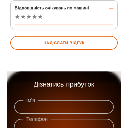
Відповідність очікувань по машині
—
★
★
★
★
★
НАДІСЛАТИ ВІДГУК
Дізнатись прибуток
Імʼя
Телефон