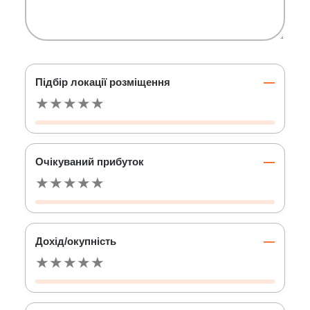
Підбір локації розміщення
—
★
★
★
★
★
Очікуваний прибуток
—
★
★
★
★
★
Дохід/окупність
—
★
★
★
★
★