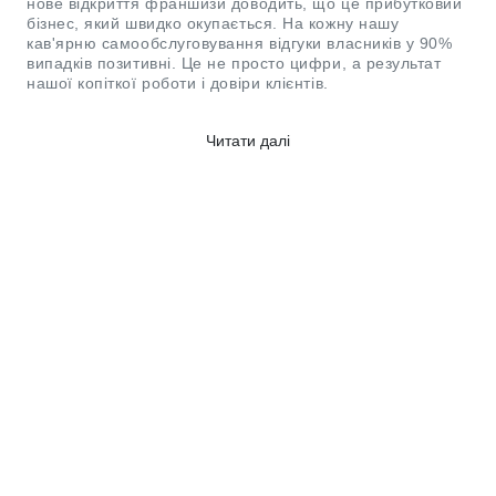
нове відкриття франшизи доводить, що це прибутковий
бізнес, який швидко окупається. На кожну нашу
кав'ярню самообслуговування відгуки власників у 90%
випадків позитивні. Це не просто цифри, а результат
нашої копіткої роботи і довіри клієнтів.
Яку інформацію надають відгуки
Читати далі
Fastkava
Тут ви зможете вивчити цінний досвід наших партнерів.
На каву самообслуговування відгуки залишають реальні
клієнти, які вже користуються кавоварками Fastkava.
Вивчивши думки підприємців, ви дізнаєтеся багато
корисної інформації для відкриття власного бізнесу.
У відгуках Фаст Кава ви зможете прочитати про:
Враженнях про смак. Висока якість напоїв – перша
причина, через яку покупець повернеться знову.
Наші відгуки про кавові автомати та бізнес
дозволять дізнатися враження партнерів, які
протестували франшизу на практиці. Ви зможете
помітити, що думка про якість напоїв залишається
позитивною, незалежно від терміну експлуатації