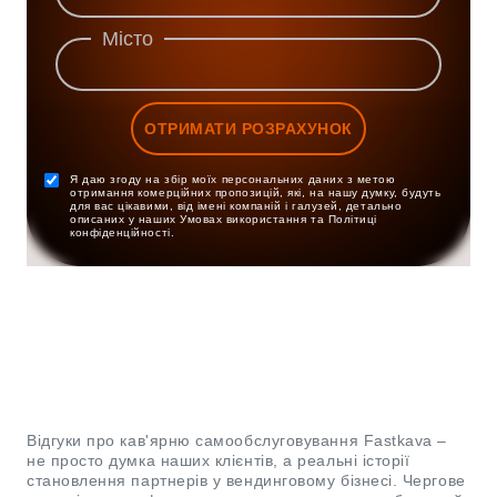
Місто
ОТРИМАТИ РОЗРАХУНОК
Я даю згоду на збір моїх персональних даних з метою
отримання комерційних пропозицій, які, на нашу думку, будуть
для вас цікавими, від імені компаній і галузей, детально
описаних у наших Умовах використання та Політиці
конфіденційності.
Відгуки про кав'ярню самообслуговування Fastkava –
не просто думка наших клієнтів, а реальні історії
становлення партнерів у вендинговому бізнесі. Чергове