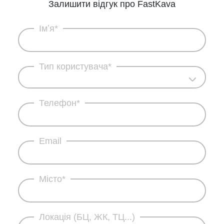
Залишити відгук про FastKava
Імʼя*
Тип користувача*
Телефон*
Email
Місто*
Локація (БЦ, ЖК, ТЦ...)