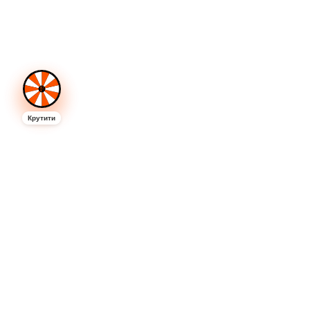
кавового автомата.
Надійності обладнання. На бізнес кав'ярню
самообслуговування відгуки партнерів Fastkava
частково формуються на якості роботи апарату.
Клієнти сміливо оцінюють всі аспекти – від
автоматичної роботи кавомашини і її щоденного
очищення, до надійності корпусу і антивандального
захисту.
Крутити
Впізнаваності бренду. Якщо сумніваєтеся, чи варто
відкрити кав'ярню самообслуговування, вивчіть
відгуки. Бренд Fastkava, без перебільшення,
посідає перше місце в Україні за впізнаваністю та
популярністю. Ми щорічно б'ємо рекорди країни за
кількістю нових відкритих франшиз.
Сервісній підтримці. Відгуки про кав'ярню
самообслуговування наочно демонструють, що ми
постійно підтримуємо зв'язок з кожним партнером,
навіть найпершим. Для нас важливо, щоб ви
змогли з нуля створити успішний бізнес, який буде
приносити стабільний пасивний дохід. Ми
допомагаємо збільшити ваш прибуток, незалежно
від виниклих труднощів.