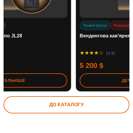
Тонкий корпус
Яскравий
Вендингова кавʼярня Jetinno JL28
★★★★☆
(4.9)
5 200 $
ДЕТАЛЬНІШЕ
ДО КАТАЛОГУ