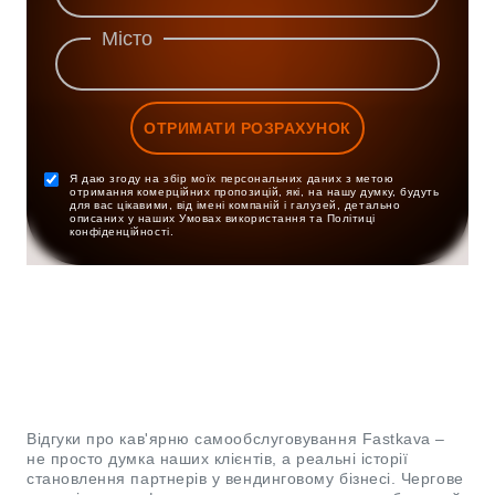
Місто
ОТРИМАТИ РОЗРАХУНОК
Я даю згоду на збір моїх персональних даних з метою
отримання комерційних пропозицій, які, на нашу думку, будуть
для вас цікавими, від імені компаній і галузей, детально
описаних у наших Умовах використання та Політиці
конфіденційності.
Відгуки про кав'ярню самообслуговування Fastkava –
не просто думка наших клієнтів, а реальні історії
становлення партнерів у вендинговому бізнесі. Чергове