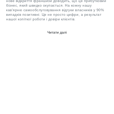
нове відкриття франшизи доводить, що це прибутковий
бізнес, який швидко окупається. На кожну нашу
кав'ярню самообслуговування відгуки власників у 90%
випадків позитивні. Це не просто цифри, а результат
нашої копіткої роботи і довіри клієнтів.
Яку інформацію надають відгуки
Читати далі
Fastkava
Тут ви зможете вивчити цінний досвід наших партнерів.
На каву самообслуговування відгуки залишають реальні
клієнти, які вже користуються кавоварками Fastkava.
Вивчивши думки підприємців, ви дізнаєтеся багато
корисної інформації для відкриття власного бізнесу.
У відгуках Фаст Кава ви зможете прочитати про:
Враженнях про смак. Висока якість напоїв – перша
причина, через яку покупець повернеться знову.
Наші відгуки про кавові автомати та бізнес
дозволять дізнатися враження партнерів, які
протестували франшизу на практиці. Ви зможете
помітити, що думка про якість напоїв залишається
позитивною, незалежно від терміну експлуатації