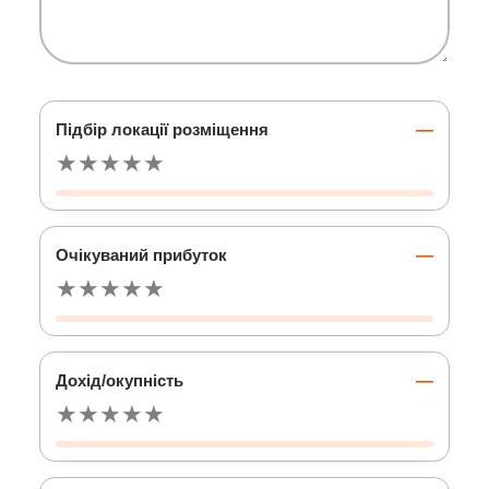
Підбір локації розміщення
—
★
★
★
★
★
Очікуваний прибуток
—
★
★
★
★
★
Дохід/окупність
—
★
★
★
★
★