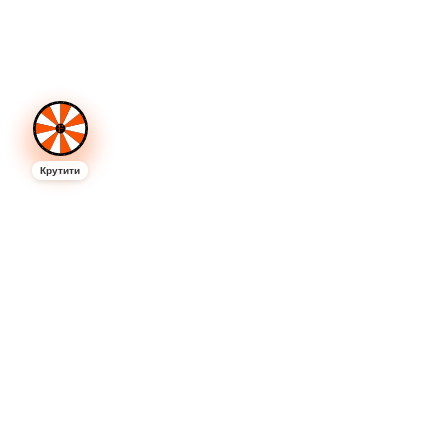
кавового автомата.
Надійності обладнання. На бізнес кав'ярню
самообслуговування відгуки партнерів Fastkava
частково формуються на якості роботи апарату.
Клієнти сміливо оцінюють всі аспекти – від
автоматичної роботи кавомашини і її щоденного
очищення, до надійності корпусу і антивандального
захисту.
Крутити
Впізнаваності бренду. Якщо сумніваєтеся, чи варто
відкрити кав'ярню самообслуговування, вивчіть
відгуки. Бренд Fastkava, без перебільшення,
посідає перше місце в Україні за впізнаваністю та
популярністю. Ми щорічно б'ємо рекорди країни за
кількістю нових відкритих франшиз.
Сервісній підтримці. Відгуки про кав'ярню
самообслуговування наочно демонструють, що ми
постійно підтримуємо зв'язок з кожним партнером,
навіть найпершим. Для нас важливо, щоб ви
змогли з нуля створити успішний бізнес, який буде
приносити стабільний пасивний дохід. Ми
допомагаємо збільшити ваш прибуток, незалежно
від виниклих труднощів.