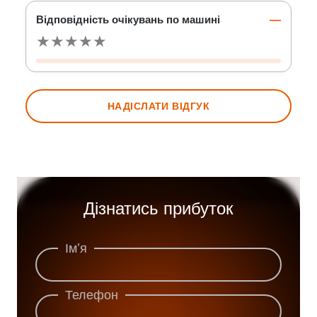
Відповідність очікувань по машині
—
★
★
★
★
★
НАДІСЛАТИ ВІДГУК
Дізнатись прибуток
Імʼя
Телефон