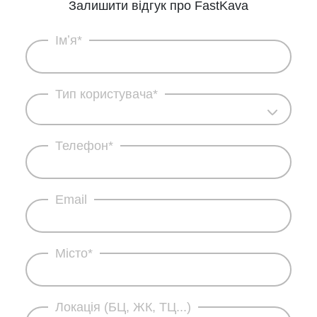
Залишити відгук про FastKava
Імʼя*
Тип користувача*
Телефон*
Email
Місто*
Локація (БЦ, ЖК, ТЦ...)