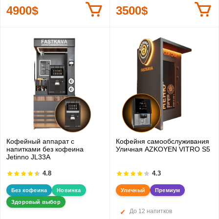
4900$
3500$
Кофейный аппарат с
Кофейня самообслуживания
напитками без кофеина
Уличная AZKOYEN VITRO S5
Jetinno JL33А
4.8
4.3
Без кофеина
Новинка
Уличный
Премиум
Здоровый выбор
До 12 напитков