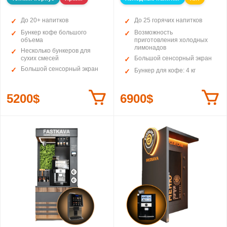
До 20+ напитков
До 25 горячих напитков
Бункер кофе большого
Возможность
объема
приготовления холодных
лимонадов
Несколько бункеров для
сухих смесей
Большой сенсорный экран
Большой сенсорный экран
Бункер для кофе: 4 кг
5200$
6900$