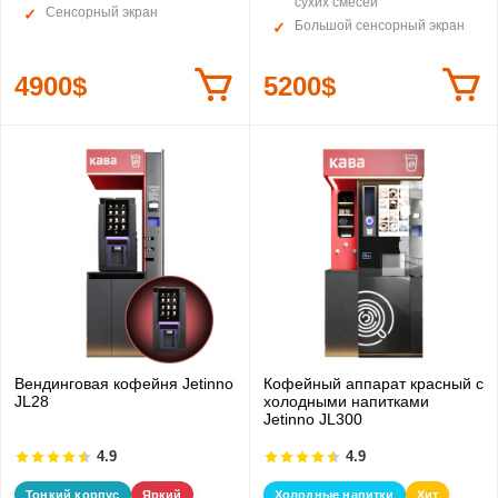
сухих смесей
Сенсорный экран
Большой сенсорный экран
4900$
5200$
Вендинговая кофейня Jetinno
Кофейный аппарат красный с
JL28
холодными напитками
Jetinno JL300
4.9
4.9
Тонкий корпус
Яркий
Холодные напитки
Хит