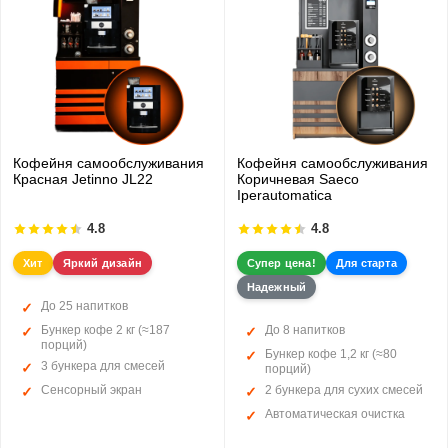
Кофейня самообслуживания
Кофейня самообслуживания
Красная Jetinno JL22
Коричневая Saeco
Iperautomatica
4.8
4.8
Хит
Яркий дизайн
Супер цена!
Для старта
Надежный
До 25 напитков
Бункер кофе 2 кг (≈187
До 8 напитков
порций)
Бункер кофе 1,2 кг (≈80
3 бункера для смесей
порций)
Сенсорный экран
2 бункера для сухих смесей
Автоматическая очистка