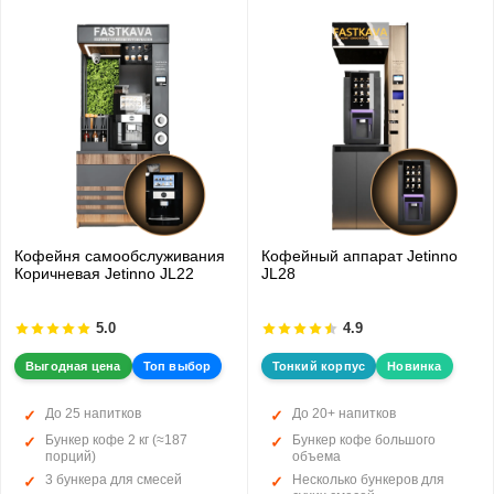
Кофейня самообслуживания
Кофейный аппарат Jetinno
Коричневая Jetinno JL22
JL28
5.0
4.9
Выгодная цена
Топ выбор
Тонкий корпус
Новинка
До 25 напитков
До 20+ напитков
Бункер кофе 2 кг (≈187
Бункер кофе большого
порций)
объема
3 бункера для смесей
Несколько бункеров для