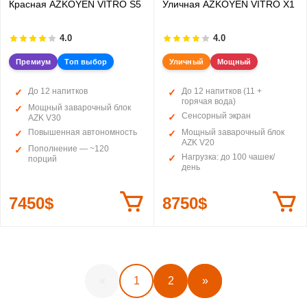
Красная AZKOYEN VITRO S5
Уличная AZKOYEN VITRO X1
4.0
4.0
Премиум
Топ выбор
Уличный
Мощный
До 12 напитков
До 12 напитков (11 +
горячая вода)
Мощный заварочный блок
Сенсорный экран
AZK V30
Повышенная автономность
Мощный заварочный блок
AZK V20
Пополнение — ~120
Нагрузка: до 100 чашек/
порций
день
7450$
8750$
«
1
2
»