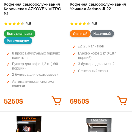
Кофейня самообслуживания
Кофейня самообслуживания
Коричневая AZKOYEN VITRO
Уличная Jetinno JL22
S1
4.8
4.8
Выгодная цена
Уличный
Надежный
Рекомендуем
До 25 напитков
8 программируемых горячих
Бункер кофе 2 кг (≈187
напитков
порций)
Бункер для кофе 1,2 кг (≈90
3 бункера для смесей
порций)
Сенсорный экран
2 бункера для сухих смесей
Автоматическая система
очистки
5250$
6950$